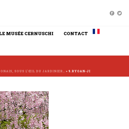
LE MUSÉE CERNUSCHI
CONTACT
ONAIS, SOUS L’ŒIL DU JARDINIER…
»
9.RYOAN-JI