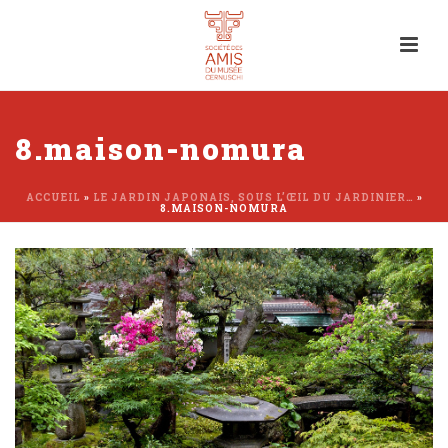
8.maison-nomura
ACCUEIL
»
LE JARDIN JAPONAIS, SOUS L’ŒIL DU JARDINIER…
»
8.MAISON-NOMURA