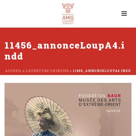
11456_annonceLoupA4.i
ndd
ACCUEIL
»
L’AVENTURE CHINOISE
»
11456_ANNONCELOUPA4.INDD