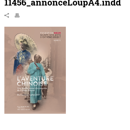
11456_annonceLoupA4.indd