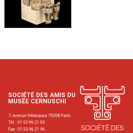
SOCIÉTÉ DES AMIS DU
MUSÉE CERNUSCHI
7, avenue Vélasquez 75008 Paris
Tél. : 01 53 96 21 50
Fax : 01 53 96 21 96