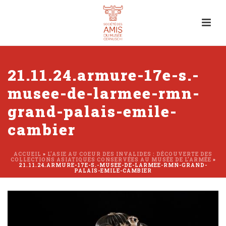
21.11.24.armure-17e-s.-
musee-de-larmee-rmn-
grand-palais-emile-
cambier
ACCUEIL
»
L’ASIE AU COEUR DES INVALIDES : DÉCOUVERTE DES
COLLECTIONS ASIATIQUES CONSERVÉES AU MUSÉE DE L’ARMÉE
»
21.11.24.ARMURE-17E-S.-MUSEE-DE-LARMEE-RMN-GRAND-
PALAIS-EMILE-CAMBIER