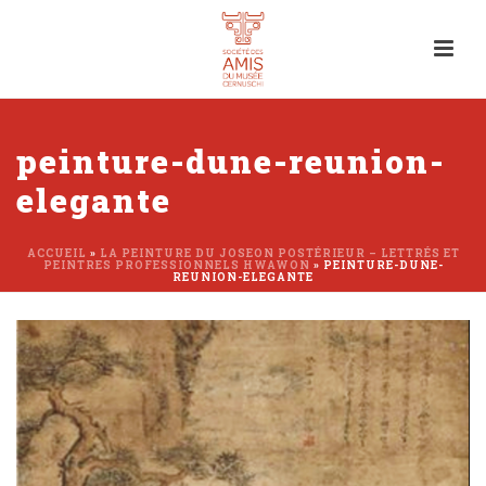
peinture-dune-reunion-
elegante
ACCUEIL
»
LA PEINTURE DU JOSEON POSTÉRIEUR – LETTRÉS ET
PEINTRES PROFESSIONNELS HWAWON
»
PEINTURE-DUNE-
REUNION-ELEGANTE