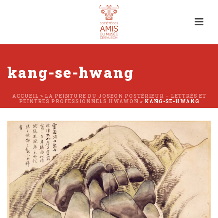
kang-se-hwang
ACCUEIL
»
LA PEINTURE DU JOSEON POSTÉRIEUR – LETTRÉS ET
PEINTRES PROFESSIONNELS HWAWON
»
KANG-SE-HWANG