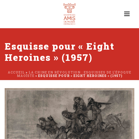
Esquisse pour « Eight
Heroines » (1957)
ACCUEIL
»
LA CHINE EN RÉVOLUTION : ESQUISSES DE L’ÉPOQUE
MAOÏSTE
»
ESQUISSE POUR « EIGHT HEROINES » (1957)