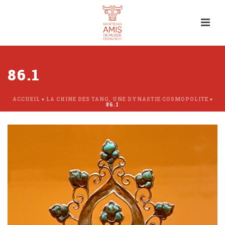
86.1
ACCUEIL
»
LA CHINE DES TANG, UNE DYNASTIE COSMOPOLITE
»
86.1