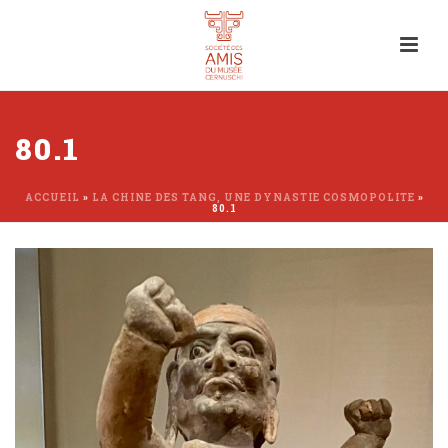
80.1
ACCUEIL
»
LA CHINE DES TANG, UNE DYNASTIE COSMOPOLITE
»
80.1