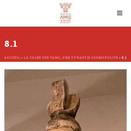
8.1
ACCUEIL
»
LA CHINE DES TANG, UNE DYNASTIE COSMOPOLITE
»
8.1