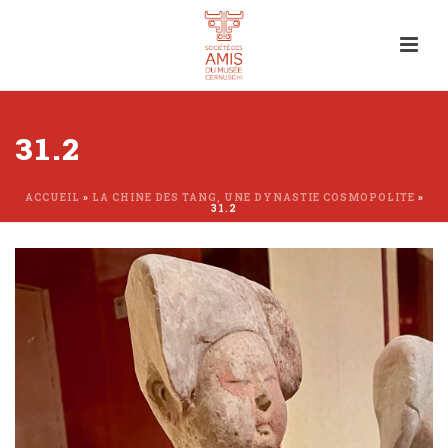
31.2
ACCUEIL
»
LA CHINE DES TANG, UNE DYNASTIE COSMOPOLITE
»
31.2