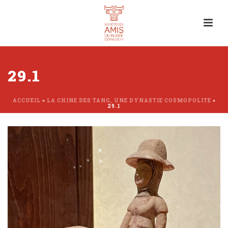
29.1
ACCUEIL
»
LA CHINE DES TANG, UNE DYNASTIE COSMOPOLITE
»
29.1