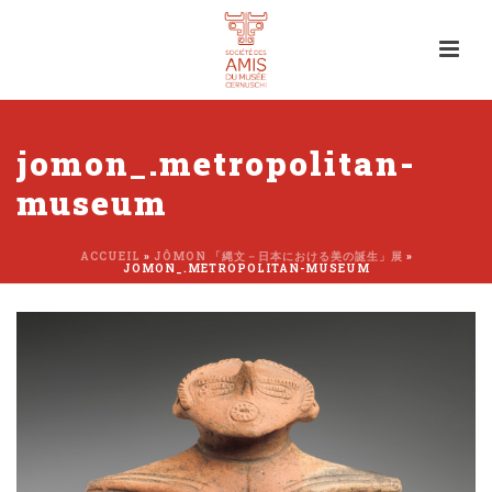
jomon_.metropolitan-
museum
ACCUEIL
»
JÔMON 「縄文－日本における美の誕生」展
»
JOMON_.METROPOLITAN-MUSEUM