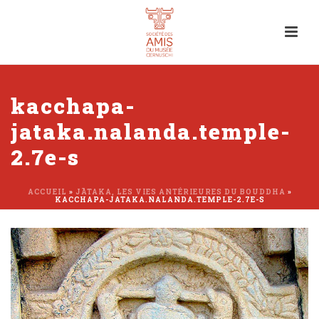
kacchapa-
jataka.nalanda.temple-
2.7e-s
ACCUEIL
»
JĀTAKA, LES VIES ANTÉRIEURES DU BOUDDHA
»
KACCHAPA-JATAKA.NALANDA.TEMPLE-2.7E-S