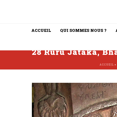
ACCUEIL
QUI SOMMES NOUS ?
28 Ruru Jataka, Bh
ACCUEIL
»