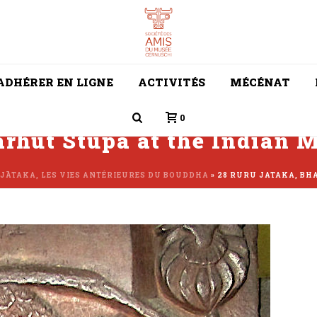
ADHÉRER EN LIGNE
ACTIVITÉS
MÉCÉNAT
0
arhut Stupa at the Indian
JĀTAKA, LES VIES ANTÉRIEURES DU BOUDDHA
»
28 RURU JATAKA, BH