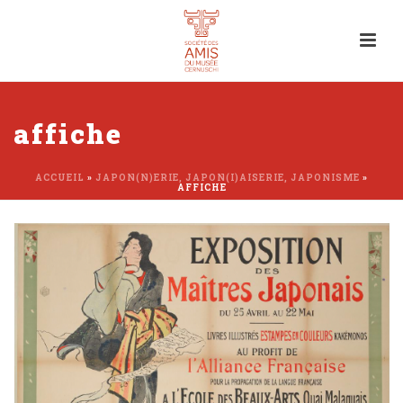
affiche
ACCUEIL
»
JAPON(N)ERIE, JAPON(I)AISERIE, JAPONISME
»
AFFICHE