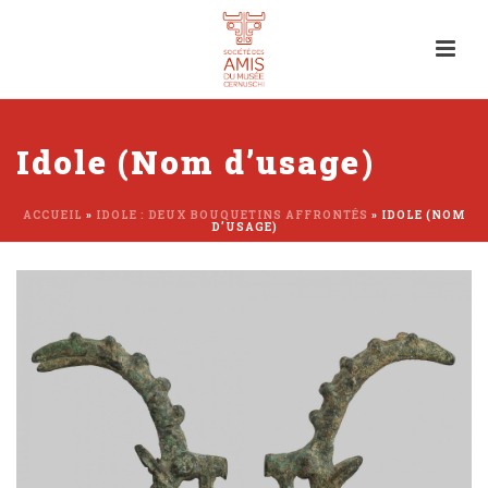
Idole (Nom d’usage)
ACCUEIL
»
IDOLE : DEUX BOUQUETINS AFFRONTÉS
»
IDOLE (NOM
D’USAGE)