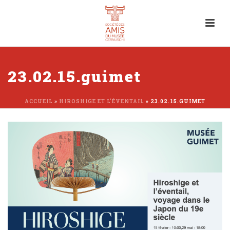
23.02.15.guimet
ACCUEIL
»
HIROSHIGE ET L’ÉVENTAIL
»
23.02.15.GUIMET