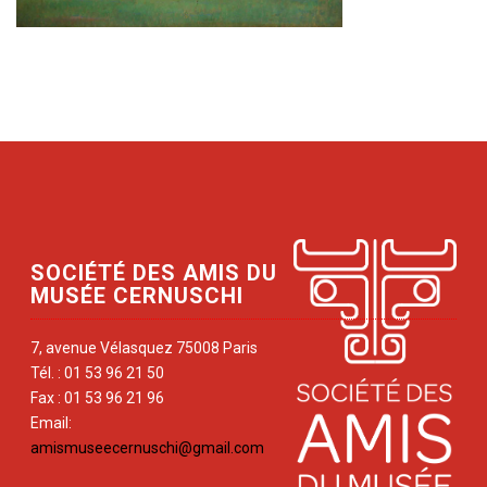
SOCIÉTÉ DES AMIS DU
MUSÉE CERNUSCHI
7, avenue Vélasquez 75008 Paris
Tél. : 01 53 96 21 50
Fax : 01 53 96 21 96
Email:
amismuseecernuschi@gmail.com