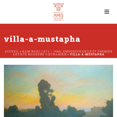
villa-a-mustapha
ACCUEIL
»
HÀM NGHI (1871 – 1944), EMPEREUR EXILÉ ET PREMIER
ARTISTE MODERNE VIETNAMIEN
»
VILLA-A-MUSTAPHA