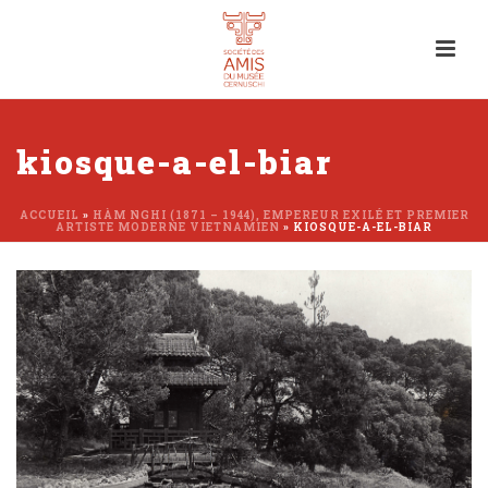
kiosque-a-el-biar
ACCUEIL
»
HÀM NGHI (1871 – 1944), EMPEREUR EXILÉ ET PREMIER
ARTISTE MODERNE VIETNAMIEN
»
KIOSQUE-A-EL-BIAR