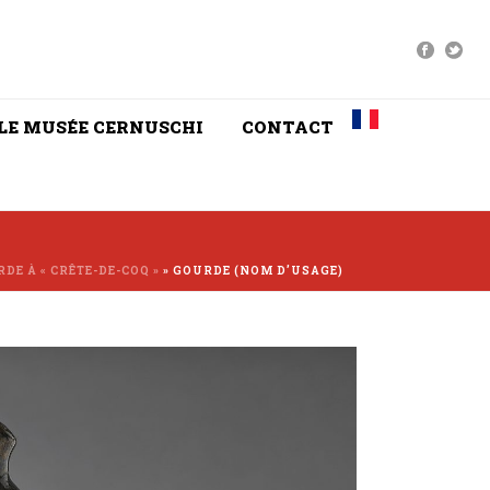
LE MUSÉE CERNUSCHI
CONTACT
DE À « CRÊTE-DE-COQ »
»
GOURDE (NOM D’USAGE)