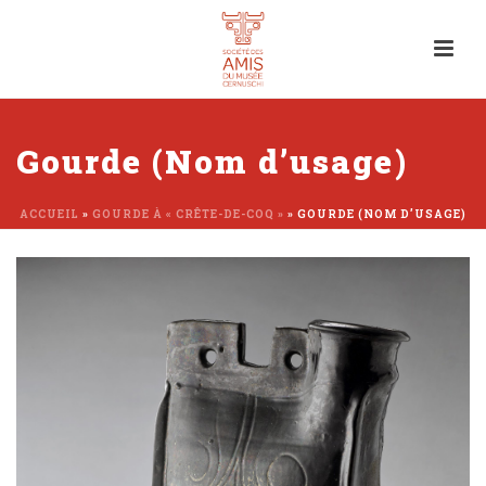
Gourde (Nom d’usage)
ACCUEIL
»
GOURDE À « CRÊTE-DE-COQ »
»
GOURDE (NOM D’USAGE)