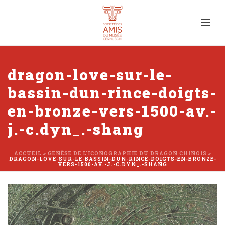
dragon-love-sur-le-
bassin-dun-rince-doigts-
en-bronze-vers-1500-av.-
j.-c.dyn_.-shang
ACCUEIL
»
GENÈSE DE L’ICONOGRAPHIE DU DRAGON CHINOIS
»
DRAGON-LOVE-SUR-LE-BASSIN-DUN-RINCE-DOIGTS-EN-BRONZE-
VERS-1500-AV.-J.-C.DYN_.-SHANG