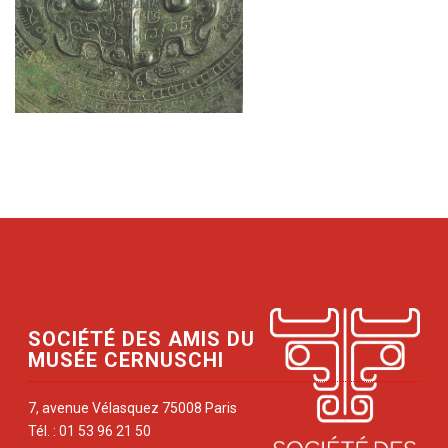
SOCIÉTÉ DES AMIS DU
MUSÉE CERNUSCHI
7, avenue Vélasquez 75008 Paris
Tél. : 01 53 96 21 50