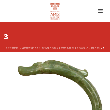
3
ACCUEIL
»
GENÈSE DE L’ICONOGRAPHIE DU DRAGON CHINOIS
»
3