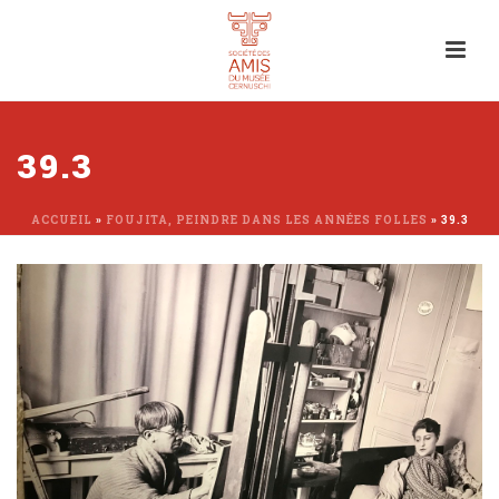
39.3
ACCUEIL
»
FOUJITA, PEINDRE DANS LES ANNÉES FOLLES
»
39.3