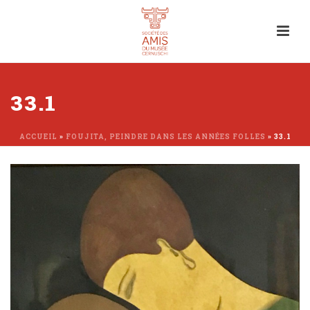
33.1
ACCUEIL
»
FOUJITA, PEINDRE DANS LES ANNÉES FOLLES
»
33.1