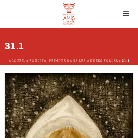
31.1
ACCUEIL
»
FOUJITA, PEINDRE DANS LES ANNÉES FOLLES
»
31.1