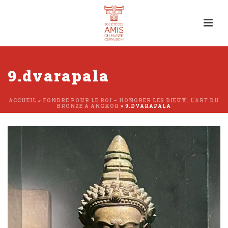
9.dvarapala
ACCUEIL
»
FONDRE POUR LE ROI – HONORER LES DIEUX. L’ART DU
BRONZE À ANGKOR
»
9.DVARAPALA