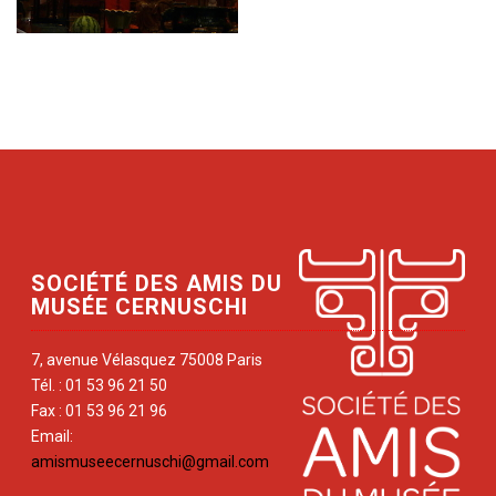
SOCIÉTÉ DES AMIS DU
MUSÉE CERNUSCHI
7, avenue Vélasquez 75008 Paris
Tél. : 01 53 96 21 50
Fax : 01 53 96 21 96
Email:
amismuseecernuschi@gmail.com