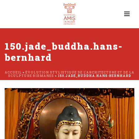
150.jade_buddha.hans-
bernhard
ACCUEIL
»
ÉVOLUTION STYLISTIQUE DE L’ARCHITECTURE ET DE LA
SCULPTURE BIRMANES
»
150.JADE_BUDDHA.HANS-BERNHARD