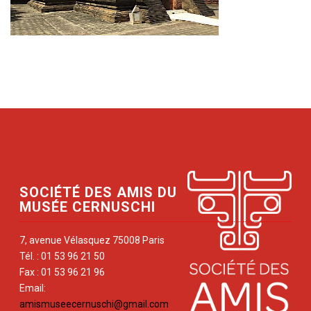
SOCIÉTÉ DES AMIS DU
MUSÉE CERNUSCHI
7, avenue Vélasquez 75008 Paris
Tél. : 01 53 96 21 50
Fax : 01 53 96 21 96
Email:
amismuseecernuschi@gmail.com