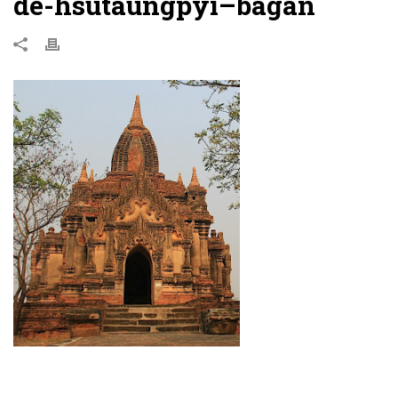
de-hsutaungpyi–bagan