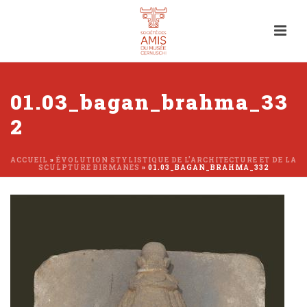
01.03_bagan_brahma_33
2
ACCUEIL
»
ÉVOLUTION STYLISTIQUE DE L’ARCHITECTURE ET DE LA
SCULPTURE BIRMANES
»
01.03_BAGAN_BRAHMA_332