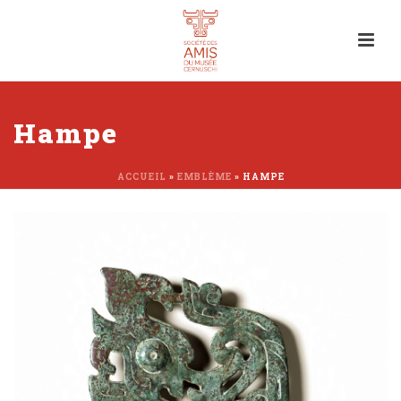
Hampe
ACCUEIL
»
EMBLÈME
»
HAMPE