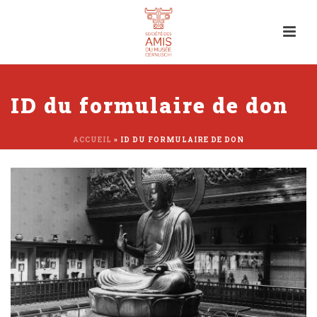
ID du formulaire de don
ACCUEIL
»
ID DU FORMULAIRE DE DON