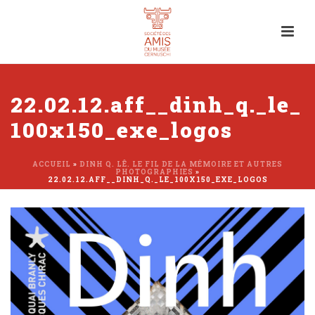
22.02.12.aff__dinh_q._le_
100x150_exe_logos
ACCUEIL
»
DINH Q. LÊ. LE FIL DE LA MÉMOIRE ET AUTRES
PHOTOGRAPHIES
»
22.02.12.AFF__DINH_Q._LE_100X150_EXE_LOGOS