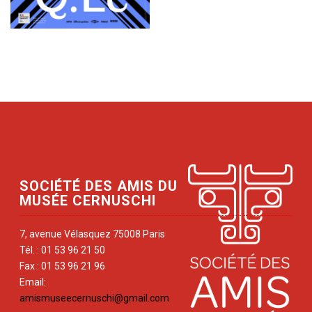
SOCIÉTÉ DES AMIS DU
MUSÉE CERNUSCHI
7, avenue Vélasquez 75008 Paris
Tél. : 01 53 96 21 50
Fax : 01 53 96 21 96
Email:
amismuseecernuschi@gmail.com