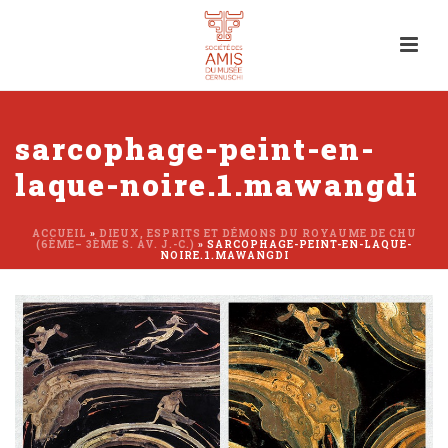
sarcophage-peint-en-
laque-noire.1.mawangdi
ACCUEIL
»
DIEUX, ESPRITS ET DÉMONS DU ROYAUME DE CHU
(6ÈME– 3ÈME S. AV. J.-C.)
»
SARCOPHAGE-PEINT-EN-LAQUE-
NOIRE.1.MAWANGDI