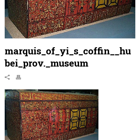
marquis_of_yi_s_coffin__hu
bei_prov._museum