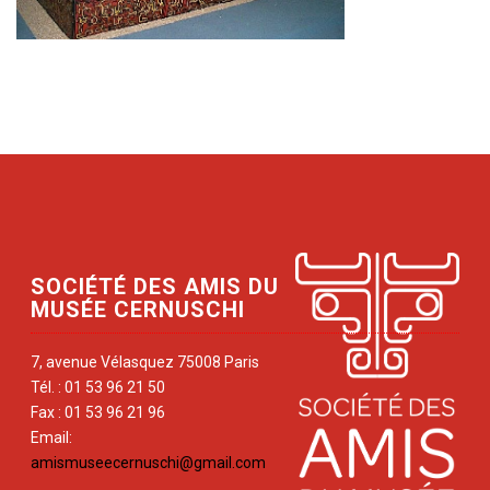
SOCIÉTÉ DES AMIS DU
MUSÉE CERNUSCHI
7, avenue Vélasquez 75008 Paris
Tél. : 01 53 96 21 50
Fax : 01 53 96 21 96
Email:
amismuseecernuschi@gmail.com