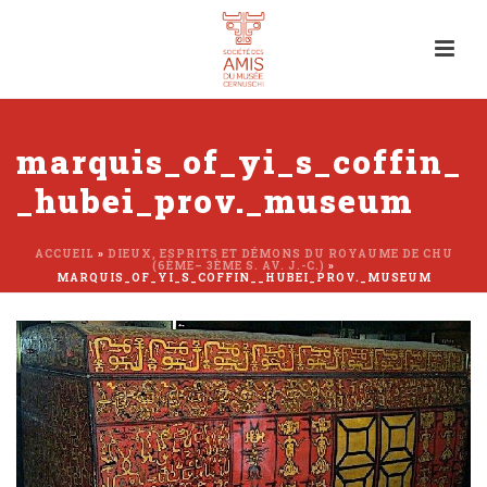
marquis_of_yi_s_coffin_
_hubei_prov._museum
ACCUEIL
»
DIEUX, ESPRITS ET DÉMONS DU ROYAUME DE CHU
(6ÈME– 3ÈME S. AV. J.-C.)
»
MARQUIS_OF_YI_S_COFFIN__HUBEI_PROV._MUSEUM