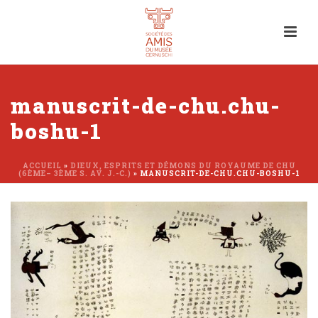
manuscrit-de-chu.chu-
boshu-1
ACCUEIL
»
DIEUX, ESPRITS ET DÉMONS DU ROYAUME DE CHU
(6ÈME– 3ÈME S. AV. J.-C.)
»
MANUSCRIT-DE-CHU.CHU-BOSHU-1