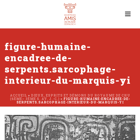
figure-humaine-
encadree-de-
serpents.sarcophage-
interieur-du-marquis-yi
ACCUEIL
»
DIEUX, ESPRITS ET DÉMONS DU ROYAUME DE CHU
(6ÈME– 3ÈME S. AV. J.-C.)
»
FIGURE-HUMAINE-ENCADREE-DE-
SERPENTS.SARCOPHAGE-INTERIEUR-DU-MARQUIS-YI