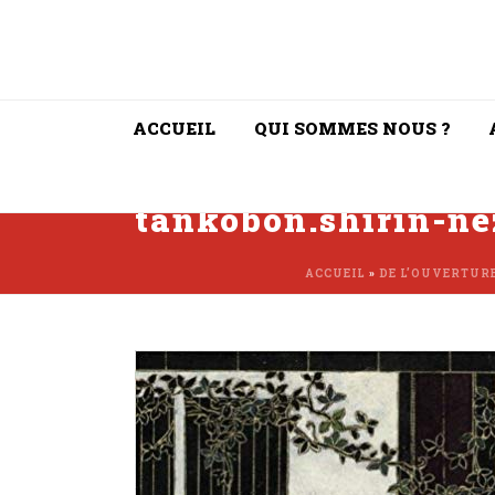
ACCUEIL
QUI SOMMES NOUS ?
tankobon.shirin-n
ACCUEIL
»
DE L’OUVERTUR