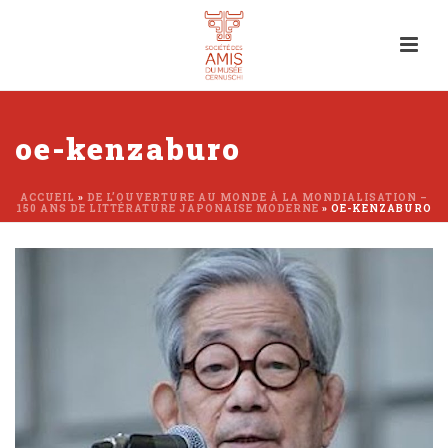
oe-kenzaburo
ACCUEIL
»
DE L’OUVERTURE AU MONDE À LA MONDIALISATION –
150 ANS DE LITTÉRATURE JAPONAISE MODERNE
»
OE-KENZABURO