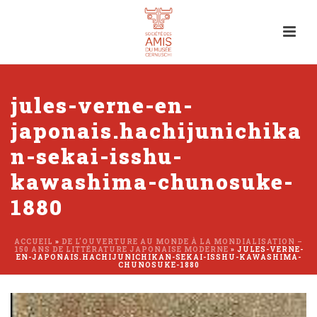
jules-verne-en-
japonais.hachijunichika
n-sekai-isshu-
kawashima-chunosuke-
1880
ACCUEIL
»
DE L’OUVERTURE AU MONDE À LA MONDIALISATION –
150 ANS DE LITTÉRATURE JAPONAISE MODERNE
»
JULES-VERNE-
EN-JAPONAIS.HACHIJUNICHIKAN-SEKAI-ISSHU-KAWASHIMA-
CHUNOSUKE-1880