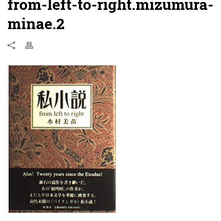
from-left-to-right.mizumura-
minae.2