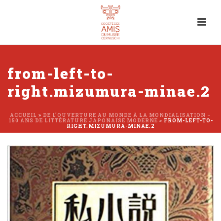
from-left-to-
right.mizumura-minae.2
ACCUEIL
»
DE L’OUVERTURE AU MONDE À LA MONDIALISATION –
150 ANS DE LITTÉRATURE JAPONAISE MODERNE
»
FROM-LEFT-TO-
RIGHT.MIZUMURA-MINAE.2