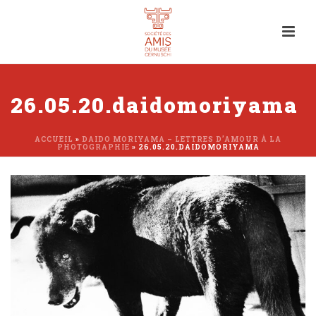
26.05.20.daidomoriyama
ACCUEIL
»
DAIDO MORIYAMA – LETTRES D’AMOUR À LA
PHOTOGRAPHIE
»
26.05.20.DAIDOMORIYAMA