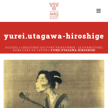
yurei.utagawa-hiroshige
ACCUEIL
»
CRÉATURES QUI FONT FRISSONNER : LE SURNATUREL
DANS L’ART DU JAPON
»
YUREI.UTAGAWA-HIROSHIGE