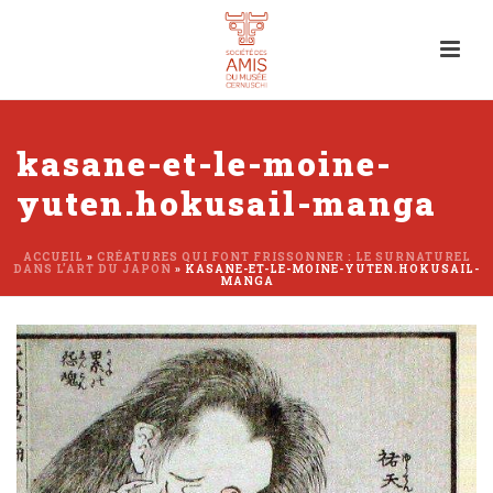
kasane-et-le-moine-
yuten.hokusail-manga
ACCUEIL
»
CRÉATURES QUI FONT FRISSONNER : LE SURNATUREL
DANS L’ART DU JAPON
»
KASANE-ET-LE-MOINE-YUTEN.HOKUSAIL-
MANGA