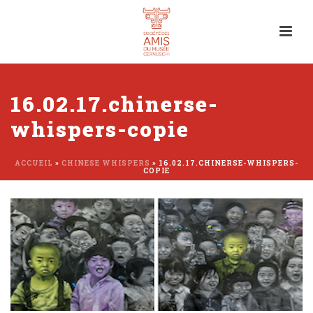
16.02.17.chinerse-
whispers-copie
ACCUEIL
»
CHINESE WHISPERS
»
16.02.17.CHINERSE-WHISPERS-
COPIE