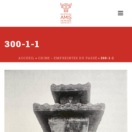
300-1-1
ACCUEIL
»
CHINE – EMPREINTES DU PASSÉ
»
300-1-1