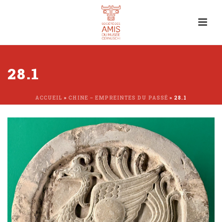
28.1
ACCUEIL
»
CHINE – EMPREINTES DU PASSÉ
»
28.1