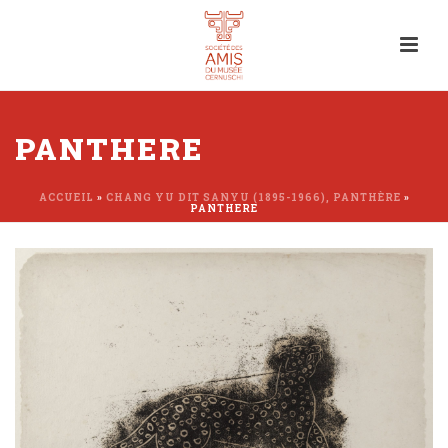
PANTHERE
ACCUEIL
»
CHANG YU DIT SANYU (1895-1966), PANTHÈRE
»
PANTHERE